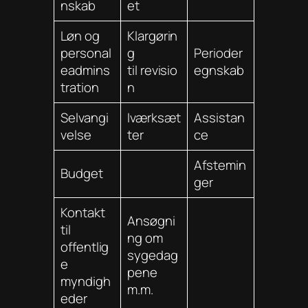
nskab
et
Løn og
Klargørin
personal
g
Perioder
eadmins
til revisio
egnskab
tration
n
Selvangi
Iværksæt
Assistan
velse
ter
ce
Afstemin
Budget
ger
Kontakt
Ansøgni
til
ng om
offentlig
sygedag
e
pene
myndigh
m.m.
eder